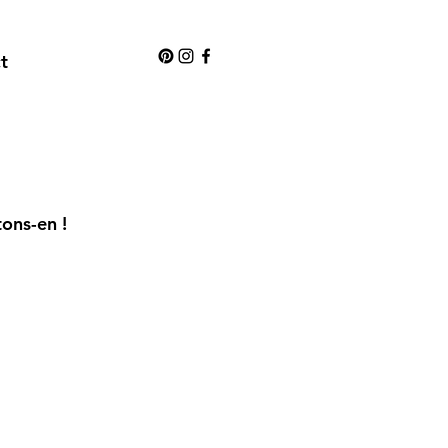
t
tons-en !