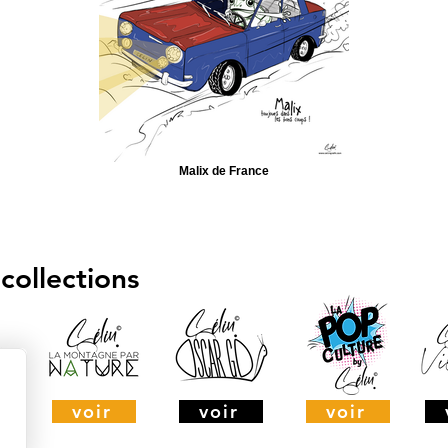
Malix de France
collections
voir
voir
voir