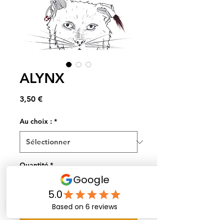
ALYNX
Prix
3,50 €
Au choix :
*
Quantité
*
Et hop dans le panier !