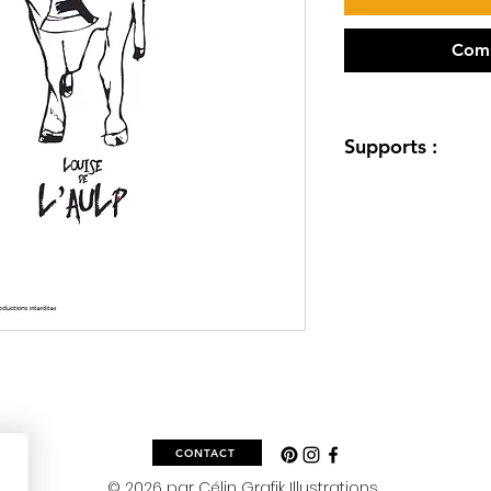
Comm
Supports :
Papier Olin Blanc N
encollé sur bois lam
+ système d'accroch
exclusivement en H
numérotées et signé
CONTACT
© 2026 par Célin Grafik Illustrations